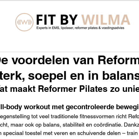
e voordelen van Reforme
terk, soepel en in balan
at maakt Reformer Pilates zo uni
ll-body workout met gecontroleerde beweg
tegenstelling tot veel traditionele fitnessvormen richt Ref
cht, maar ook op balans, stabiliteit en coördinatie. Dank
 speciaal toestel met veren en schuivende delen – train 