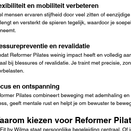
exibiliteit en mobiliteit verbeteren
l mensen ervaren stijfheid door veel zitten of eenzijdig
lengt en versterkt de spieren tegelijk, waardoor je soepe
eneemt.
essurepreventie en revalidatie
at Reformer Pilates weinig impact heeft en volledig aan 
aal bij blessures of revalidatie. Je traint met precisie, zo
rbelasten.
cus en ontspanning
ormer Pilates combineert beweging met ademhaling en c
ess, geeft mentale rust en helpt je om bewuster te bewe
aarom kiezen voor Reformer Pilate
 Fit by Wilma staat persoonlijke begeleiding centraal. Of j