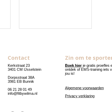
Contact
Zin om te sporte
Kerkstraat 23
Boek hier
je gratis proefles 
3401 CM IJsselstein
ontdek of EMS-training iets 
jou is!
op
Je eerste les Reformer
Dorpsstraat 38A
3981 EB Bunnik
Pilates bij Fit by Wilma
Algemene voorwaarden
06 21 28 01 49
info@fitbywilma.nl
Privacy verklaring