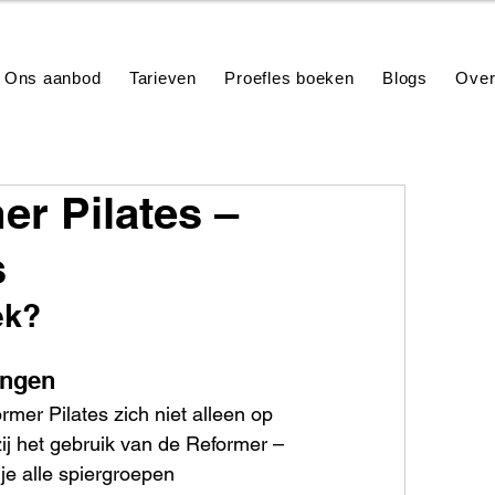
Ons aanbod
Tarieven
Proefles boeken
Blogs
Over
r Pilates –
s
ek?
ingen
ormer Pilates zich niet alleen op 
zij het gebruik van de Reformer – 
je alle spiergroepen 